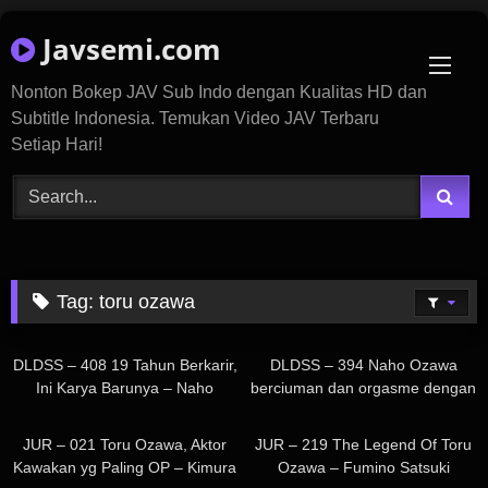
Skip
Javsemi.com
to
content
Nonton Bokep JAV Sub Indo dengan Kualitas HD dan
Subtitle Indonesia. Temukan Video JAV Terbaru
Setiap Hari!
Tag:
toru ozawa
1K
393
DLDSS – 408 19 Tahun Berkarir,
DLDSS – 394 Naho Ozawa
Ini Karya Barunya – Naho
berciuman dan orgasme dengan
Ozawa
bosnya yang mendengarkan
1K
1K
keluhan suaminya hingga rasa
JUR – 021 Toru Ozawa, Aktor
JUR – 219 The Legend Of Toru
frustrasinya mereda.
Kawakan yg Paling OP – Kimura
Ozawa – Fumino Satsuki