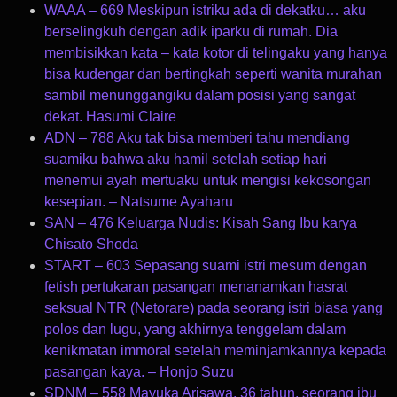
WAAA – 669 Meskipun istriku ada di dekatku… aku
berselingkuh dengan adik iparku di rumah. Dia
membisikkan kata – kata kotor di telingaku yang hanya
bisa kudengar dan bertingkah seperti wanita murahan
sambil menunggangiku dalam posisi yang sangat
dekat. Hasumi Claire
ADN – 788 Aku tak bisa memberi tahu mendiang
suamiku bahwa aku hamil setelah setiap hari
menemui ayah mertuaku untuk mengisi kekosongan
kesepian. – Natsume Ayaharu
SAN – 476 Keluarga Nudis: Kisah Sang Ibu karya
Chisato Shoda
START – 603 Sepasang suami istri mesum dengan
fetish pertukaran pasangan menanamkan hasrat
seksual NTR (Netorare) pada seorang istri biasa yang
polos dan lugu, yang akhirnya tenggelam dalam
kenikmatan immoral setelah meminjamkannya kepada
pasangan kaya. – Honjo Suzu
SDNM – 558 Mayuka Arisawa, 36 tahun, seorang ibu