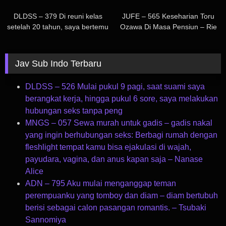
Rei
0
765
DLDSS – 379 Di reuni kelas
JUFE – 565 Keseharian Toru
setelah 20 tahun, saya bertemu
Ozawa Di Masa Pensiun – Rie
mantan pacar saya yang
Miyagi
merupakan tipe pria terburuk
tetapi memiliki kecocokan fisik
Jav Sub Indo Terbaru
yang luar biasa dengan saya…
Naho Ozawa
DLDSS – 526 Mulai pukul 9 pagi, saat suami saya
berangkat kerja, hingga pukul 6 sore, saya melakukan
hubungan seks tanpa peng
MNGS – 057 Sewa murah untuk gadis – gadis nakal
yang ingin berhubungan seks: Berbagi rumah dengan
fleshlight tempat kamu bisa ejakulasi di wajah,
payudara, vagina, dan anus kapan saja – Nanase
Alice
ADN – 795 Aku mulai menganggap teman
perempuanku yang tomboy dan diam – diam bertubuh
berisi sebagai calon pasangan romantis. – Tsubaki
Sannomiya