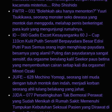
kacamata misterius… Riho Shishido
FWTR – 031 “Bolehkah aku hanya menonton?” Yuuri
Tsukikawa, seorang monster seks dewasa yang
montok dan menggoda, melahap penis berkeringat
para kurir yang mengunjungi rumahnya.
ID – 060 Gadis Escort Kesayanganku 60 J – Cup
110cm Kulit Putih Sensitif Berpayudara Besar Edisi
Putri Paus Semua orang ingin menghisap payudara
besarnya yang alami! Puting dan payudaranya sangat
sensitif, dia orgasme berulang kali! Seekor paus betina
yang menyemburkan cairan setiap kali dia orgasme!
Minori Ozaki
JUFE – 628 Mochino Yomogi, seorang istri muda
dengan tubuh montok dan indah, menjadi korban
seorang ahli tulang belakang yang jahat.
JJDA – 077 Perselingkuhan Tak Bermoral Perawat
yang Sudah Menikah di Rumah Sakit: Memenuhi
Tumpukan Kebutuhan Seksual Pasien yang Dirawat di