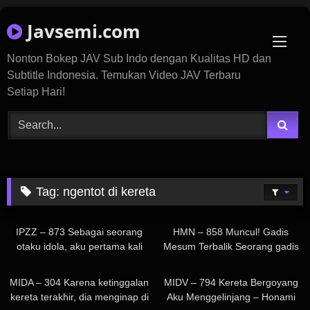
Skip
Javsemi.com
to
content
Nonton Bokep JAV Sub Indo dengan Kualitas HD dan
Subtitle Indonesia. Temukan Video JAV Terbaru
Setiap Hari!
Tag:
ngentot di kereta
1K
144
IPZZ – 873 Sebagai seorang
HMN – 858 Muncul! Gadis
otaku idola, aku pertama kali
Mesum Terbalik Seorang gadis
bertemu dengan seorang
mesum di kereta yang meraih
79
716
mesum saat konser langsung…
selangkangan seorang pria yang
MIDA – 304 Karena ketinggalan
MIDV – 794 Kereta Bergoyang
Bingung tapi juga gembira, aku
tampak penakut dan
kereta terakhir, dia menginap di
Aku Menggelinjang – Honami
mencapai klimaks yang penuh
menggodanya untuk melakukan