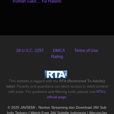
Rumah Sakit… Yui Hatano
18 U.S.C. 2257
DMCA
Terms of Use
Rating
This website is tagged with the
RTA (Restricted To Adults)
label
. Parents and guardians can block access to adult content
with ease. For guidance and filtering tools, please visit
RTA’s
official page
.
© 2025 JAVSEMI - Nonton Streaming dan Download JAV Sub
Indo Terbaru | Watch Free JAV Subtitle Indonesia | WarungJav