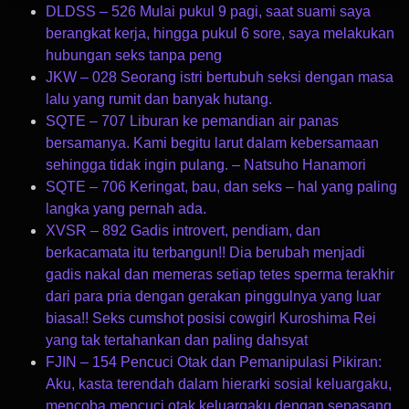
DLDSS – 526 Mulai pukul 9 pagi, saat suami saya
berangkat kerja, hingga pukul 6 sore, saya melakukan
hubungan seks tanpa peng
JKW – 028 Seorang istri bertubuh seksi dengan masa
lalu yang rumit dan banyak hutang.
SQTE – 707 Liburan ke pemandian air panas
bersamanya. Kami begitu larut dalam kebersamaan
sehingga tidak ingin pulang. – Natsuho Hanamori
SQTE – 706 Keringat, bau, dan seks – hal yang paling
langka yang pernah ada.
XVSR – 892 Gadis introvert, pendiam, dan
berkacamata itu terbangun!! Dia berubah menjadi
gadis nakal dan memeras setiap tetes sperma terakhir
dari para pria dengan gerakan pinggulnya yang luar
biasa!! Seks cumshot posisi cowgirl Kuroshima Rei
yang tak tertahankan dan paling dahsyat
FJIN – 154 Pencuci Otak dan Pemanipulasi Pikiran:
Aku, kasta terendah dalam hierarki sosial keluargaku,
mencoba mencuci otak keluargaku dengan sepasang