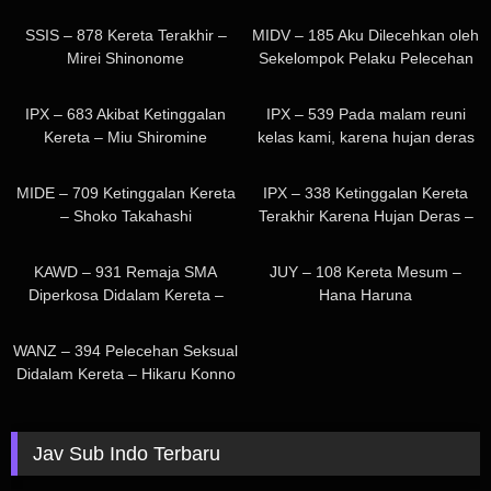
tempatku. Mio – senpai tak bisa
Takahashi
418
30
kenikmatan dengan perpaduan
penetrasi tanpa pengaman.
berhenti minum, jadi kami
SSIS – 878 Kereta Terakhir –
MIDV – 185 Aku Dilecehkan oleh
antara kegembiraan dan
Haruhi Moka
bersenang – senang bermain
Mirei Shinonome
Sekelompok Pelaku Pelecehan
kesenangan yang tak
permainan minum… Mio
Seksual di Kereta Saat
628
193
tertahankan. Aku tak bisa
Ishikawa
Berangkat ke Sekolah…
melupakan kenikmatan yang
IPX – 683 Akibat Ketinggalan
IPX – 539 Pada malam reuni
Pemerkosaan Beramai – ramai
kurasakan saat itu, dan sejak
Kereta – Miu Shiromine
kelas kami, karena hujan deras
Tanpa Suara dengan Alat
saat itu, aku selalu menunggu
tiba – tiba, aku ketinggalan
324
220
Kelamin Sensitif dengan
seorang mesum di kereta setiap
kereta terakhirku untuk pulang,
MIDE – 709 Ketinggalan Kereta
IPX – 338 Ketinggalan Kereta
Menculik Seorang Gadis
hari. – Miina Tsuji
dan aku harus bermalam di hotel
– Shoko Takahashi
Terakhir Karena Hujan Deras –
Berseragam yang Membencinya
bersama seorang pecundang…
Tsubasa Amami
584
532
dan Menggodanya Rena
Nanami Misaki
Miyashita
KAWD – 931 Remaja SMA
JUY – 108 Kereta Mesum –
Diperkosa Didalam Kereta –
Hana Haruna
Moko Sakura
260
WANZ – 394 Pelecehan Seksual
Didalam Kereta – Hikaru Konno
Jav Sub Indo Terbaru