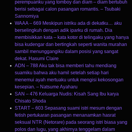
perempuanku yang tomboy dan diam – diam bertubuh
berisi sebagai calon pasangan romantis. – Tsubaki
Sannomiya
WAAA – 669 Meskipun istriku ada di dekatku… aku
berselingkuh dengan adik iparku di rumah. Dia
membisikkan kata – kata kotor di telingaku yang hanya
bisa kudengar dan bertingkah seperti wanita murahan
sambil menunggangiku dalam posisi yang sangat
dekat. Hasumi Claire
ADN – 788 Aku tak bisa memberi tahu mendiang
suamiku bahwa aku hamil setelah setiap hari
menemui ayah mertuaku untuk mengisi kekosongan
kesepian. – Natsume Ayaharu
SAN – 476 Keluarga Nudis: Kisah Sang Ibu karya
Chisato Shoda
START – 603 Sepasang suami istri mesum dengan
fetish pertukaran pasangan menanamkan hasrat
seksual NTR (Netorare) pada seorang istri biasa yang
polos dan lugu, yang akhirnya tenggelam dalam