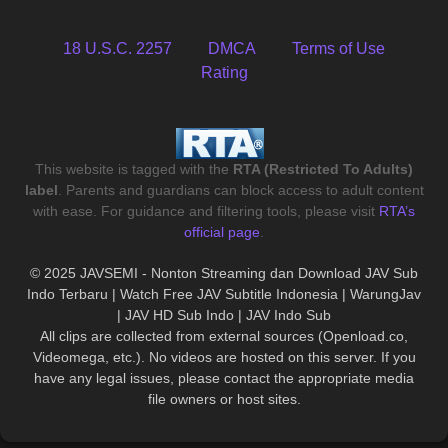
18 U.S.C. 2257
DMCA
Terms of Use
Rating
This website is tagged with the
RTA (Restricted To Adults)
label
. Parents and guardians can block access to adult content
with ease. For guidance and filtering tools, please visit
RTA’s
official page
.
© 2025 JAVSEMI - Nonton Streaming dan Download JAV Sub
Indo Terbaru | Watch Free JAV Subtitle Indonesia | WarungJav
| JAV HD Sub Indo | JAV Indo Sub
All clips are collected from external sources (Openload.co,
Videomega, etc.). No videos are hosted on this server. If you
have any legal issues, please contact the appropriate media
file owners or host sites.