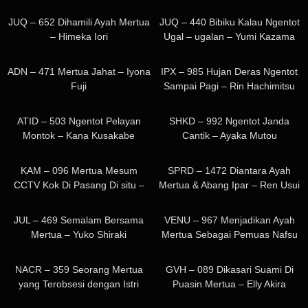
1K
1K
JUQ – 652 Dihamili Ayah Mertua
JUQ – 440 Bibiku Kalau Ngentot
– Himeka Iori
Ugal – ugalan – Yumi Kazama
1K
981
ADN – 471 Mertua Jahat – Iyona
IPX – 985 Hujan Deras Ngentot
Fuji
Sampai Pagi – Rin Hachimitsu
358
501
ATID – 503 Ngentot Pelayan
SHKD – 992 Ngentot Janda
Montok – Kana Kusakabe
Cantik – Ayaka Mutou
938
1K
KAM – 096 Mertua Mesum
SPRD – 1472 Diantara Ayah
CCTV Kok Di Pasang Di situ –
Mertua & Abang Ipar – Ren Usui
Mary Tachibana
1K
855
JUL – 469 Semalam Bersama
VENU – 967 Menjadikan Ayah
Mertua – Yuko Shiraki
Mertua Sebagai Pemuas Nafsu
– Rika Aimi
367
1K
NACR – 359 Seorang Mertua
GVH – 089 Dikasari Suami Di
yang Terobsesi dengan Istri
Puasin Mertua – Elly Akira
Putranya – Chitose Yuki