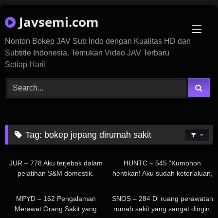
Skip
Javsemi.com
to
content
Nonton Bokep JAV Sub Indo dengan Kualitas HD dan
Subtitle Indonesia. Temukan Video JAV Terbaru
Setiap Hari!
Tag:
bokep jepang dirumah sakit
377
1K
JUR – 778 Aku terjebak dalam
HUNTC – 545 “Kumohon
pelatihan S&M domestik.
hentikan! Aku sudah keterlaluan,
~Tubuhku didisiplinkan dengan
aku sudah gila!” “Kita hanya
1K
549
rasa sakit dan kenikmatan oleh
sepakat satu kali, kan?” “Berapa
MFYD – 162 Pengalaman
SNOS – 284 Di ruang perawatan
tutor putriku~ Mariko Koto
kali kau akan ejakulasi di
Merawat Orang Sakit yang
rumah sakit yang sangat dingin,
dalamku?” Seorang anak laki –