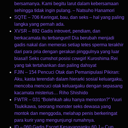
bersamanya. Kami begitu larut dalam kebersamaan
sehingga tidak ingin pulang. – Natsuho Hanamori
SQTE – 706 Keringat, bau, dan seks – hal yang paling
langka yang pernah ada.
XVSR – 892 Gadis introvert, pendiam, dan
berkacamata itu terbangun!! Dia berubah menjadi
gadis nakal dan memeras setiap tetes sperma terakhir
dari para pria dengan gerakan pinggulnya yang luar
biasa!! Seks cumshot posisi cowgirl Kuroshima Rei
yang tak tertahankan dan paling dahsyat
FJIN – 154 Pencuci Otak dan Pemanipulasi Pikiran:
Aku, kasta terendah dalam hierarki sosial keluargaku,
mencoba mencuci otak keluargaku dengan sepasang
kacamata misterius… Riho Shishido
FWTR – 031 “Bolehkah aku hanya menonton?” Yuuri
Tsukikawa, seorang monster seks dewasa yang
montok dan menggoda, melahap penis berkeringat
para kurir yang mengunjungi rumahnya.
ID – 060 Gadis Escort Kesayanganku 60 J – Cup