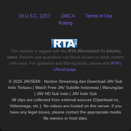
18 U.S.C. 2257
DMCA
Terms of Use
Rating
This website is tagged with the
RTA (Restricted To Adults)
label
. Parents and guardians can block access to adult content
with ease. For guidance and filtering tools, please visit
RTA’s
official page
.
© 2025 JAVSEMI - Nonton Streaming dan Download JAV Sub
Indo Terbaru | Watch Free JAV Subtitle Indonesia | WarungJav
| JAV HD Sub Indo | JAV Indo Sub
All clips are collected from external sources (Openload.co,
Videomega, etc.). No videos are hosted on this server. If you
have any legal issues, please contact the appropriate media
file owners or host sites.