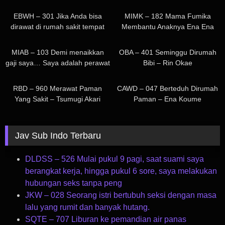
Mengerikan: Di hari musim
seorang perawat bertubuh seksi,
288
2K
laki perawan dengan stamina
panas yang terik dengan suhu
Yumeno Aika,
EBWH – 301 Jika Anda bisa
MIMK – 182 Mama Fumika
luar biasa mengejar teman
40Â°C, saya menghabiskan
menghangatkanmu dengan
dirawat di rumah sakit tempat
Membantu Anaknya Ena Ena
sekelas perempuannya dan
seminggu dilecehkan oleh penis
payudaranya yang panas seperti
Kashiwagi Fumika (seorang
Karna Stres Terlalu Lama
196
1K
ejakulasi di dalam dirinya
kotor dan berkeringat milik
botol air panas.
perawat sungguhan) bekerja, dia
Dirumah Sakit – Fumika
dengan dorongan super cepat
MIAB – 103 Demi menaikkan
OBA – 401 Seminggu Dirumah
seorang pria tua yang kesepian
dengan senang hati akan
Nakayama
hingga ia tidak bisa ereksi lagi!
gaji saya… Saya adalah perawat
Bibi – Rin Okae
dan hampir mati, yang tinggal di
menerima permintaan Anda
Seorang teman sekelas
bergaji rendah yang terpaksa
615
978
kamar berukuran 4,5 tikar tatami
untuk tubuhnya (dengan
perempuan yang dekat dan
mengalami inkontinensia karena
dengan AC yang rusak. – Riona
RBD – 960 Merawat Paman
CAWD – 047 Berteduh Dirumah
program khusus) dan
seorang anak laki – laki perawan
klitoris puting yang
Hirose
Yang Sakit – Tsumugi Akari
Paman – Ena Koume
membimbing Anda menuju
di sebuah rumah sakit
dikembangkan oleh direktur
ejakulasi yang sangat
terbengkalai dekat sekolah…
rumah sakit yang saya benci…
menyenangkan. Fantasi Seks
Himari Kinoshita
Payudara dengan Perawat
Jav Sub Indo Terbaru
Pendukung Pengalaman Rawat
Inap
DLDSS – 526 Mulai pukul 9 pagi, saat suami saya
berangkat kerja, hingga pukul 6 sore, saya melakukan
hubungan seks tanpa peng
JKW – 028 Seorang istri bertubuh seksi dengan masa
lalu yang rumit dan banyak hutang.
SQTE – 707 Liburan ke pemandian air panas